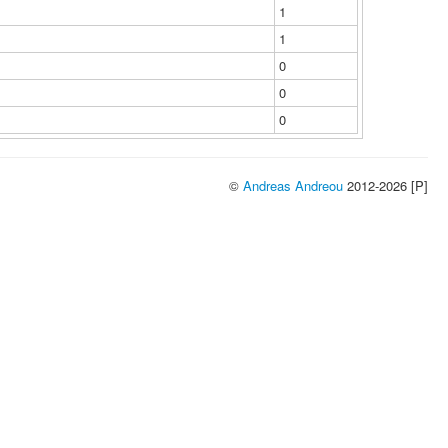
1
1
0
0
0
©
Andreas Andreou
2012-2026 [P]