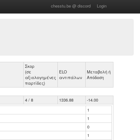
chesstu.be @ discord
Login
Σκορ
(σε
ELO
Μεταβολή ή
αξιολογημένες
αντιπάλων
Απόδοση
παρτίδες)
4 / 8
1336.88
-14.00
1
1
0
1