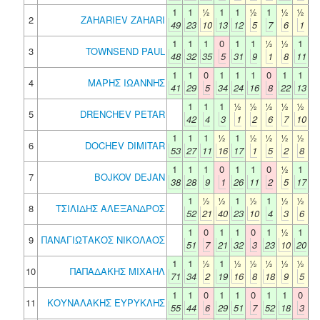
1
1
½
1
1
½
1
½
½
2
ZAHARIEV ZAHARI
49
23
10
13
12
5
7
6
1
1
1
1
0
1
1
½
½
1
3
TOWNSEND PAUL
48
32
35
5
31
9
1
8
11
1
1
0
1
1
1
0
1
1
4
ΜΑΡΗΣ ΙΩΑΝΝΗΣ
41
29
5
34
24
16
8
22
13
1
1
1
½
½
½
½
½
5
DRENCHEV PETAR
42
4
3
1
2
6
7
10
1
1
1
½
1
½
½
½
½
6
DOCHEV DIMITAR
53
27
11
16
17
1
5
2
8
1
1
1
0
1
1
0
½
1
7
BOJKOV DEJAN
38
28
9
1
26
11
2
5
17
1
½
½
1
½
1
½
½
8
ΤΣΙΛΙΔΗΣ ΑΛΕΞΑΝΔΡΟΣ
52
21
40
23
10
4
3
6
1
0
1
1
0
1
½
1
9
ΠΑΝΑΓΙΩΤΑΚΟΣ ΝΙΚΟΛΑΟΣ
51
7
21
32
3
23
10
20
1
1
½
1
½
½
½
½
½
10
ΠΑΠΑΔΑΚΗΣ ΜΙΧΑΗΛ
71
34
2
19
16
8
18
9
5
1
1
0
1
1
0
1
1
0
11
ΚΟΥΝΑΛΑΚΗΣ ΕΥΡΥΚΛΗΣ
55
44
6
29
51
7
52
18
3