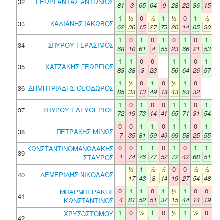
32
ΓΕΩΡΓΑΝΤΑΣ ΑΝΤΩΝΙΟΣ
81
3
65
64
9
28
22
36
15
1
½
0
½
1
½
0
1
½
33
ΚΑΔΙΑΝΗΣ ΙΑΚΩΒΟΣ
62
36
15
27
73
26
14
65
30
1
0
1
0
1
0
1
0
1
34
ΣΠΥΡΟΥ ΓΕΡΑΣΙΜΟΣ
68
10
61
4
55
23
66
21
53
1
1
0
0
1
1
0
1
35
ΧΑΤΖΑΚΗΣ ΓΕΩΡΓΙΟΣ
83
38
3
23
56
64
26
57
1
½
0
1
0
½
1
0
36
ΔΗΜΗΤΡΙΑΔΗΣ ΘΕΟΔΩΡΟΣ
85
33
13
49
18
43
53
32
1
0
1
0
0
1
1
0
1
37
ΣΠΥΡΟΥ ΕΛΕΥΘΕΡΙΟΣ
72
19
73
14
41
65
71
31
54
0
0
1
1
0
1
1
0
1
38
ΠΕΤΡΑΚΗΣ ΜΙΝΩΣ
7
35
81
59
46
69
58
25
55
0
0
1
1
0
1
0
1
1
ΚΩΝΣΤΑΝΤΙΝΟΜΑΝΩΛΑΚΗΣ
39
1
74
76
77
52
72
42
68
51
ΣΤΑΥΡΟΣ
½
1
½
½
0
0
½
½
40
ΔΕΜΕΡΙΔΗΣ ΝΙΚΟΛΑΟΣ
17
43
8
14
19
27
54
48
0
1
1
0
1
½
1
0
0
ΜΠΑΡΜΠΕΡΑΚΗΣ
41
4
81
52
51
37
15
44
14
19
ΚΩΝΣΤΑΝΤΙΝΟΣ
1
0
½
1
0
½
1
½
0
ΧΡΥΣΟΣΤΟΜΟΥ
42