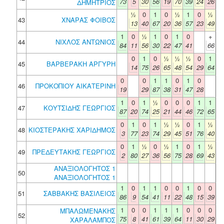
73
5
30
56
19
70
39
24
26
ΔΗΜΗΤΡΙΟΣ
½
0
1
0
½
1
0
½
43
ΧΝΑΡΑΣ ΦΟΙΒΟΣ
13
40
67
20
36
57
23
49
1
0
½
1
0
1
0
+
44
ΝΙΧΛΟΣ ΑΝΤΩΝΙΟΣ
84
11
56
30
22
47
41
66
0
1
0
½
½
½
0
1
45
ΒΑΡΒΕΡΑΚΗ ΑΡΓΥΡΗ
14
75
26
65
48
54
29
64
0
0
1
1
0
1
0
46
ΠΡΟΚΟΠΙΟΥ ΑΙΚΑΤΕΡΙΝΗ
19
29
87
38
31
47
28
1
0
1
½
0
0
0
1
1
47
ΚΟΥΤΣΙΔΗΣ ΓΕΩΡΓΙΟΣ
87
20
74
25
21
44
46
72
65
0
1
0
1
½
½
0
1
½
48
ΚΙΟΣΤΕΡΑΚΗΣ ΧΑΡΙΔΗΜΟΣ
3
77
23
74
29
45
51
76
40
0
1
½
0
½
1
0
1
½
49
ΠΡΕΔΕΥΤΑΚΗΣ ΓΕΩΡΓΙΟΣ
2
80
27
36
56
75
28
69
43
ΑΝΑΞΙΟΛΟΓΗΤΟΣ 1
50
ΑΝΑΞΙΟΛΟΓΗΤΟΣ 1
1
0
1
1
0
0
1
0
0
51
ΣΑΒΒΑΚΗΣ ΒΑΣΙΛΕΙΟΣ
86
9
54
41
11
22
48
15
39
1
0
0
1
1
1
0
0
0
ΜΠΑΛΩΜΕΝΑΚΗΣ
52
75
8
41
61
39
64
11
30
29
ΧΑΡΑΛΑΜΠΟΣ