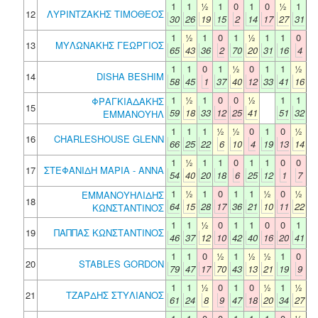
1
1
½
1
0
1
0
½
1
12
ΛΥΡΙΝΤΖΑΚΗΣ ΤΙΜΟΘΕΟΣ
30
26
19
15
2
14
17
27
31
1
½
1
0
1
½
1
1
0
13
ΜΥΛΩΝΑΚΗΣ ΓΕΩΡΓΙΟΣ
65
43
36
2
70
20
31
16
4
1
1
0
1
½
0
1
1
½
14
DISHA BESHIM
58
45
1
37
40
12
33
41
16
1
½
1
0
0
½
1
1
ΦΡΑΓΚΙΑΔΑΚΗΣ
15
59
18
33
12
25
41
51
32
ΕΜΜΑΝΟΥΗΛ
1
1
1
½
½
0
1
0
½
16
CHARLESHOUSE GLENN
66
25
22
6
10
4
19
13
14
1
½
1
1
0
1
1
0
0
17
ΣΤΕΦΑΝΙΔΗ ΜΑΡΙΑ - ΑΝΝΑ
54
40
20
18
6
25
12
1
7
1
½
1
0
1
1
½
0
½
ΕΜΜΑΝΟΥΗΛΙΔΗΣ
18
64
15
28
17
36
21
10
11
22
ΚΩΝΣΤΑΝΤΙΝΟΣ
1
1
½
0
1
1
0
0
1
19
ΠΑΠΠΑΣ ΚΩΝΣΤΑΝΤΙΝΟΣ
46
37
12
10
42
40
16
20
41
1
1
0
½
1
½
½
1
0
20
STABLES GORDON
79
47
17
70
43
13
21
19
9
1
1
½
0
1
0
½
1
½
21
ΤΖΑΡΔΗΣ ΣΤΥΛΙΑΝΟΣ
61
24
8
9
47
18
20
34
27