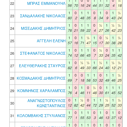
1
1
0
0
1
1
1
0
½
22
ΜΠΡΑΣ ΕΜΜΑΝΟΥΗΛ
56
70
16
24
44
51
32
4
18
1
0
1
1
0
1
0
1
½
23
ΣΑΝΔΑΛΑΚΗΣ ΝΙΚΟΛΑΟΣ
80
2
48
35
8
34
9
43
24
1
0
1
1
0
½
1
½
½
24
ΜΙΣΕΔΑΚΗΣ ΔΗΜΗΤΡΙΟΣ
78
21
59
22
4
27
26
42
23
1
0
1
½
1
0
½
1
½
25
ΑΓΓΕΛΗ ΕΛΕΝΗ
57
16
71
47
15
17
30
38
28
1
0
1
1
0
½
0
1
1
26
ΣΤΕΦΑΝΑΤΟΣ ΝΙΚΟΛΑΟΣ
74
12
66
45
7
33
24
35
42
1
0
½
½
1
½
1
½
½
27
ΕΛΕΥΘΕΡΑΚΗΣ ΣΤΑΥΡΟΣ
82
6
49
33
66
24
40
12
21
1
0
0
1
1
0
1
1
½
28
ΚΟΣΜΑΔΑΚΗΣ ΔΗΜΗΤΡΙΟΣ
69
7
18
58
53
32
49
46
25
1
0
1
0
½
0
1
1
1
29
ΚΟΜΝΗΝΟΣ ΧΑΡΑΛΑΜΠΟΣ
76
4
46
11
48
30
61
45
52
0
1
½
0
1
1
½
1
½
ΑΝΑΓΝΩΣΤΟΠΟΥΛΟΣ
30
12
82
42
44
72
29
25
52
33
ΚΩΝΣΤΑΝΤΙΝΟΣ
1
0
1
1
0
1
0
1
0
31
ΚΟΛΟΜΒΑΚΗΣ ΣΤΥΛΙΑΝΟΣ
77
1
55
53
3
46
13
37
12
1
0
1
1
0
1
0
1
0