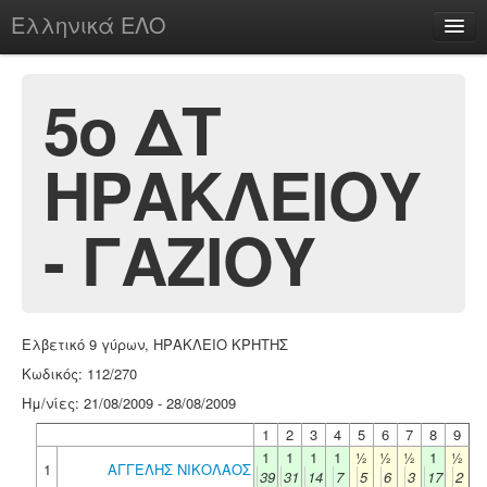
Ελληνικά ΕΛΟ
Περί
5ο ΔΤ
ΗΡΑΚΛΕΙΟΥ
chesstu.be @ discord
Login
- ΓΑΖΙΟΥ
Ελβετικό 9 γύρων, ΗΡΑΚΛΕΙΟ ΚΡΗΤΗΣ
Κωδικός: 112/270
Ημ/νίες: 21/08/2009 - 28/08/2009
1
2
3
4
5
6
7
8
9
1
1
1
1
½
½
½
1
½
1
ΑΓΓΕΛΗΣ ΝΙΚΟΛΑΟΣ
39
31
14
7
5
6
3
17
2