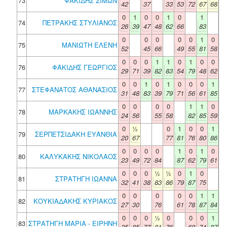
73
ΦΑΚΙΔΗΣ ΣΙΜΩΝ
42
37
33
53
72
67
68
0
1
0
0
1
0
1
74
ΠΕΤΡΑΚΗΣ ΣΤΥΛΙΑΝΟΣ
26
39
47
48
62
66
83
0
0
0
0
0
1
0
75
ΜΑΝΙΩΤΗ ΕΛΕΝΗ
52
45
66
49
55
81
58
0
0
0
1
1
0
1
0
0
76
ΦΑΚΙΔΗΣ ΓΕΩΡΓΙΟΣ
29
71
39
82
83
54
79
48
62
0
0
1
0
1
0
0
0
1
77
ΣΤΕΦΑΝΑΤΟΣ ΑΘΑΝΑΣΙΟΣ
31
48
83
39
79
71
56
61
85
0
0
0
0
1
1
0
78
ΜΑΡΚΑΚΗΣ ΙΩΑΝΝΗΣ
24
56
55
58
82
85
59
0
½
0
1
0
0
1
79
ΣΕΡΠΕΤΣΙΔΑΚΗ ΕΥΑΝΘΙΑ
20
67
77
81
76
80
86
0
0
0
0
1
0
1
0
80
ΚΑΛΥΚΑΚΗΣ ΝΙΚΟΛΑΟΣ
23
49
72
84
87
62
79
61
0
0
0
½
½
0
1
0
81
ΣΤΡΑΤΗΓΗ ΙΩΑΝΝΑ
32
41
38
83
86
79
87
75
0
0
0
0
0
1
1
82
ΚΟΥΚΙΑΔΑΚΗΣ ΚΥΡΙΑΚΟΣ
27
30
76
61
78
87
84
0
0
0
½
0
0
0
1
83
ΣΤΡΑΤΗΓΗ ΜΑΡΙΑ - ΕΙΡΗΝΗ
35
85
77
81
76
69
74
87