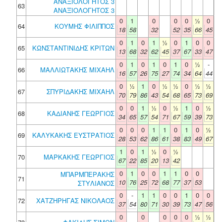
ΑΝΑΞΙΟΛΟΓΗΤΟΣ 3
63
ΑΝΑΞΙΟΛΟΓΗΤΟΣ 3
0
1
0
0
0
½
0
64
ΚΟΥΜΗΣ ΦΙΛΙΠΠΟΣ
18
58
32
52
35
66
45
0
1
0
1
½
0
1
0
0
65
ΚΩΝΣΤΑΝΤΙΝΙΔΗΣ ΚΡΙΤΩΝ
13
68
32
62
45
37
67
33
47
0
1
0
1
0
1
0
½
-
66
ΜΑΛΛΙΩΤΑΚΗΣ ΜΙΧΑΗΛ
16
57
26
75
27
74
34
64
44
0
½
1
0
½
½
0
½
½
67
ΣΠΥΡΙΔΑΚΗΣ ΜΙΧΑΗΛ
70
79
86
43
54
68
65
73
69
0
0
1
½
0
½
1
0
½
68
ΚΑΔΙΑΝΗΣ ΓΕΩΡΓΙΟΣ
34
65
57
54
71
67
59
39
73
0
0
0
1
1
0
1
0
½
69
ΚΑΛΥΚΑΚΗΣ ΕΥΣΤΡΑΤΙΟΣ
28
53
62
86
61
38
83
49
67
1
0
1
½
0
½
70
ΜΑΡΚΑΚΗΣ ΓΕΩΡΓΙΟΣ
67
22
85
20
13
42
0
1
0
0
1
1
0
0
ΜΠΑΡΜΠΕΡΑΚΗΣ
71
10
76
25
72
68
77
37
53
ΣΤΥΛΙΑΝΟΣ
0
-
1
1
0
0
1
0
0
72
ΧΑΤΖΗΡΗΓΑΣ ΝΙΚΟΛΑΟΣ
37
54
80
71
30
39
73
47
56
0
0
0
0
0
½
½