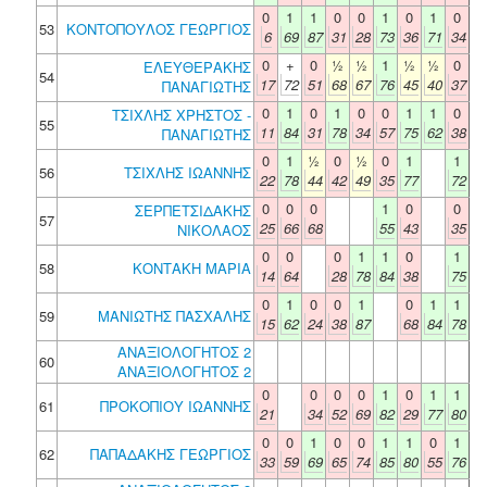
0
1
1
0
0
1
0
1
0
53
ΚΟΝΤΟΠΟΥΛΟΣ ΓΕΩΡΓΙΟΣ
6
69
87
31
28
73
36
71
34
0
+
0
½
½
1
½
½
0
ΕΛΕΥΘΕΡΑΚΗΣ
54
17
72
51
68
67
76
45
40
37
ΠΑΝΑΓΙΩΤΗΣ
0
1
0
1
0
0
1
1
0
ΤΣΙΧΛΗΣ ΧΡΗΣΤΟΣ -
55
11
84
31
78
34
57
75
62
38
ΠΑΝΑΓΙΩΤΗΣ
0
1
½
0
½
0
1
1
56
ΤΣΙΧΛΗΣ ΙΩΑΝΝΗΣ
22
78
44
42
49
35
77
72
0
0
0
1
0
0
ΣΕΡΠΕΤΣΙΔΑΚΗΣ
57
25
66
68
55
43
35
ΝΙΚΟΛΑΟΣ
0
0
0
1
1
0
1
58
ΚΟΝΤΑΚΗ ΜΑΡΙΑ
14
64
28
78
84
38
75
0
1
0
0
1
0
1
1
59
ΜΑΝΙΩΤΗΣ ΠΑΣΧΑΛΗΣ
15
62
24
38
87
68
84
78
ΑΝΑΞΙΟΛΟΓΗΤΟΣ 2
60
ΑΝΑΞΙΟΛΟΓΗΤΟΣ 2
0
0
0
0
1
0
1
1
61
ΠΡΟΚΟΠΙΟΥ ΙΩΑΝΝΗΣ
21
34
52
69
82
29
77
80
0
0
1
0
0
1
1
0
1
62
ΠΑΠΑΔΑΚΗΣ ΓΕΩΡΓΙΟΣ
33
59
69
65
74
85
80
55
76