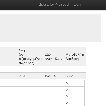
chesstu.be @ discord
Login
Σκορ
(σε
ELO
Μεταβολή ή
αξιολογημένες
αντιπάλων
Απόδοση
παρτίδες)
2 / 8
1922.75
-7.20
0
0
0
0