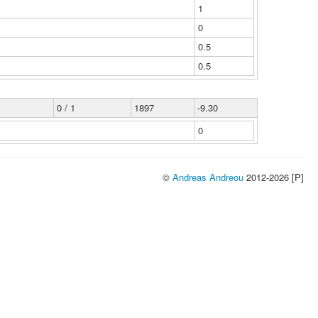
1
0
0.5
0.5
0 / 1
1897
-9.30
0
©
Andreas Andreou
2012-2026 [P]