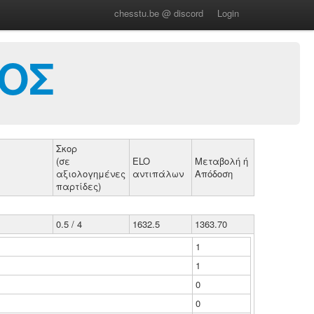
chesstu.be @ discord
Login
ΛΟΣ
Σκορ
(σε
ELO
Μεταβολή ή
αξιολογημένες
αντιπάλων
Απόδοση
παρτίδες)
0.5 / 4
1632.5
1363.70
1
1
0
0