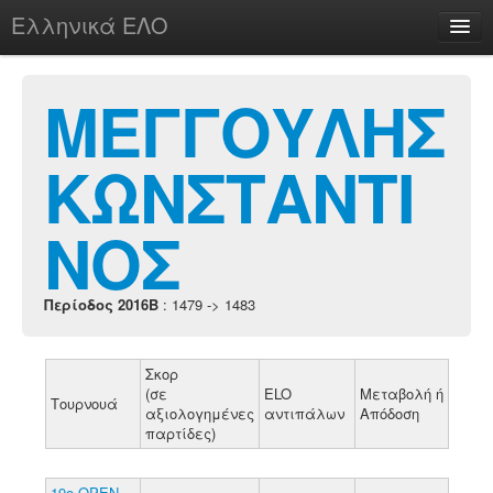
Ελληνικά ΕΛΟ
Περί
ΜΕΓΓΟΥΛΗΣ
ΚΩΝΣΤΑΝΤΙ
chesstu.be @ discord
Login
ΝΟΣ
Περίοδος 2016B
: 1479 -> 1483
Σκορ
(σε
ELO
Μεταβολή ή
Τουρνουά
αξιολογημένες
αντιπάλων
Απόδοση
παρτίδες)
19o ΟΡΕΝ