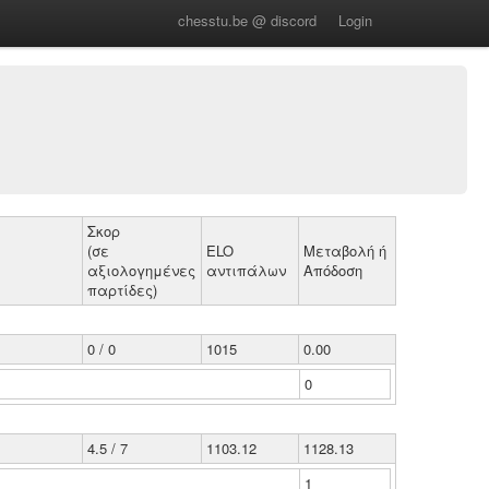
chesstu.be @ discord
Login
Σκορ
(σε
ELO
Μεταβολή ή
αξιολογημένες
αντιπάλων
Απόδοση
παρτίδες)
0 / 0
1015
0.00
0
4.5 / 7
1103.12
1128.13
1