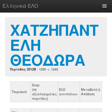
Ελληνικά ΕΛΟ
Περί
ΧΑΤΖΗΠΑΝΤ
ΕΛΗ
chesstu.be @ discord
Login
ΘΕΟΔΩΡΑ
Περίοδος 2012B
: 1250 -> 1245
Σκορ
(σε
ELO
Μεταβολή ή
Τουρνουά
αξιολογημένες
αντιπάλων
Απόδοση
παρτίδες)
21ο