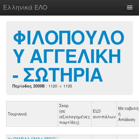
Ελληνικά ΕΛΟ
Περί
ΦΙΛΟΠΟΥΛΟ
Υ ΑΓΓΕΛΙΚΗ
chesstu.be @ discord
Login
- ΣΩΤΗΡΙΑ
Περίοδος 2009B
: 1120 -> 1135
Σκορ
Μεταβολή
(σε
ELO
Τουρνουά
ή
αξιολογημένες
αντιπάλων
Απόδοση
παρτίδες)
2ο ΠΑΝΕΛΛ.ΟΜΑΔ.ΠΡΩΤ/