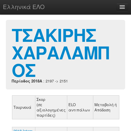
Ελληνικά ΕΛΟ
Περί
ΤΣΑΚΙΡΗΣ
ΧΑΡΑΛΑΜΠ
chesstu.be @ discord
Login
ΟΣ
Περίοδος 2018A
: 2197 -> 2151
Σκορ
(σε
ELO
Μεταβολή ή
Τουρνουά
αξιολογημένες
αντιπάλων
Απόδοση
παρτίδες)
2018 Intern