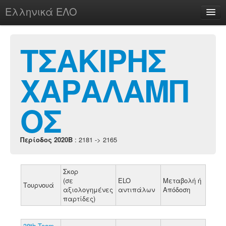
Ελληνικά ΕΛΟ
Περί
ΤΣΑΚΙΡΗΣ
ΧΑΡΑΛΑΜΠ
chesstu.be @ discord
Login
ΟΣ
Περίοδος 2020B
: 2181 -> 2165
Σκορ
(σε
ELO
Μεταβολή ή
Τουρνουά
αξιολογημένες
αντιπάλων
Απόδοση
παρτίδες)
38th Team