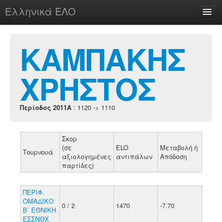
Ελληνικά ΕΛΟ
Περί
ΚΑΜΠΑΚΗΣ
ΧΡΗΣΤΟΣ
chesstu.be @ discord
Login
Περίοδος 2011A
: 1120 -> 1110
Σκορ
(σε
ELO
Μεταβολή ή
Τουρνουά
αξιολογημένες
αντιπάλων
Απόδοση
παρτίδες)
ΠΕΡΙΦ.
ΟΜΑΔΙΚΟ
0 / 2
1470
-7.70
Β΄ ΕΘΝΙΚΗ
ΕΣΣΝΘΧ