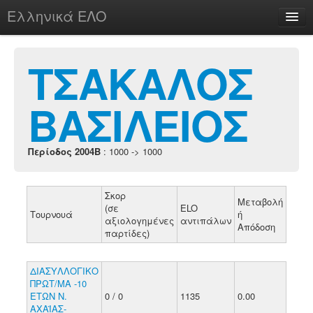
Ελληνικά ΕΛΟ
Περί
ΤΣΑΚΑΛΟΣ
ΒΑΣΙΛΕΙΟΣ
chesstu.be @ discord
Login
Περίοδος 2004B
: 1000 -> 1000
Σκορ
Μεταβολή
(σε
ELO
Τουρνουά
ή
αξιολογημένες
αντιπάλων
Απόδοση
παρτίδες)
ΔΙΑΣΥΛΛΟΓΙΚΟ
ΠΡΩΤ/ΜΑ -10
ΕΤΩΝ Ν.
0 / 0
1135
0.00
ΑΧΑΪΑΣ-