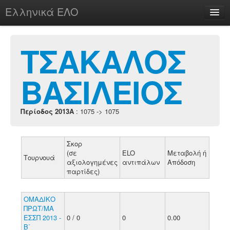
Ελληνικά ΕΛΟ
Περί
ΤΣΑΚΑΛΟΣ
ΒΑΣΙΛΕΙΟΣ
chesstu.be @ discord
Login
Περίοδος 2013A
: 1075 -> 1075
Σκορ
(σε
ELO
Μεταβολή ή
Τουρνουά
αξιολογημένες
αντιπάλων
Απόδοση
παρτίδες)
ΟΜΑΔΙΚΟ
ΠΡΩΤ/ΜΑ
ΕΣΣΠ 2013 -
0 / 0
0
0.00
Β΄