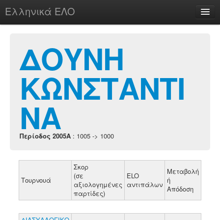
Ελληνικά ΕΛΟ
Περί
ΔΟΥΝΗ
ΚΩΝΣΤΑΝΤΙ
chesstu.be @ discord
Login
ΝΑ
Περίοδος 2005A
: 1005 -> 1000
Σκορ
Μεταβολή
(σε
ELO
Τουρνουά
ή
αξιολογημένες
αντιπάλων
Απόδοση
παρτίδες)
ΔΙΑΣΥΛΛΟΓΙΚΟ