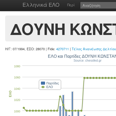
Ελληνικά ΕΛΟ
Περί
ΔΟΥΝΗ ΚΩΝΣ
Η/Γ: 07/1994, ΕΣΟ: 28070 | Fide:
4270711
|
Τέλος Ανανέωσης Δελτίου
ΕΛΟ και Παρτίδες ΔΟΥΝΗ ΚΩΝΣΤΑ
Source: chessfed.gr
1080
1060
Παρτίδες
ΕΛΟ
1040
ΕΛΟ
1020
1000