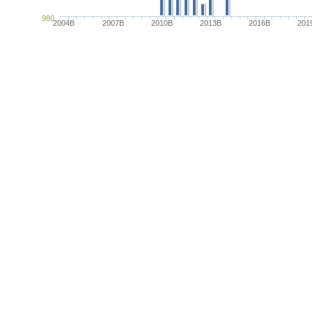
980
2004B
2007B
2010B
2013B
2016B
201