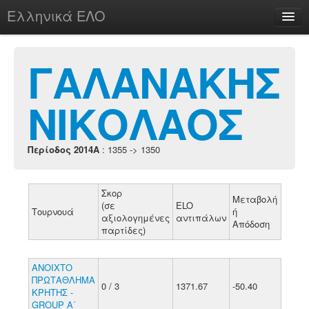
Ελληνικά ΕΛΟ
Περί
ΓΑΛΑΝΑΚΗΣ
ΝΙΚΟΛΑΟΣ
chesstu.be @ discord
Login
Περίοδος 2014A
: 1355 -> 1350
Σκορ
Μεταβολή
(σε
ELO
Τουρνουά
ή
αξιολογημένες
αντιπάλων
Απόδοση
παρτίδες)
ΑΝΟΙΧΤΟ
ΠΡΩΤΑΘΛΗΜΑ
0 / 3
1371.67
-50.40
ΚΡΗΤΗΣ -
GROUP A΄