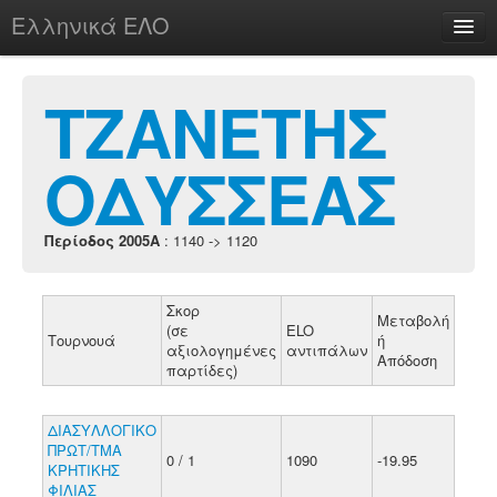
Ελληνικά ΕΛΟ
Περί
ΤΖΑΝΕΤΗΣ
ΟΔΥΣΣΕΑΣ
chesstu.be @ discord
Login
Περίοδος 2005A
: 1140 -> 1120
Σκορ
Μεταβολή
(σε
ELO
Τουρνουά
ή
αξιολογημένες
αντιπάλων
Απόδοση
παρτίδες)
ΔΙΑΣΥΛΛΟΓΙΚΟ
ΠΡΩΤ/ΤΜΑ
0 / 1
1090
-19.95
ΚΡΗΤΙΚΗΣ
ΦΙΛΙΑΣ