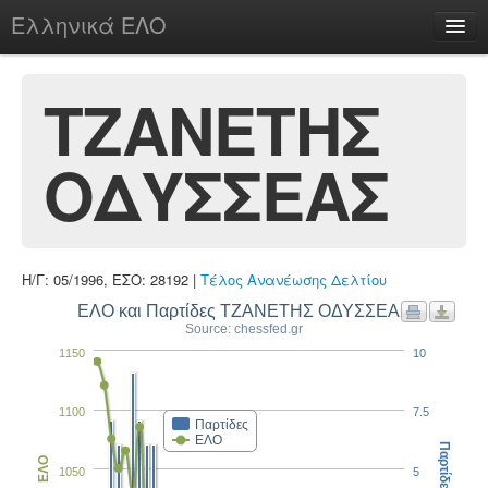
Ελληνικά ΕΛΟ
Περί
ΤΖΑΝΕΤΗΣ
ΟΔΥΣΣΕΑΣ
chesstu.be @ discord
Login
Η/Γ: 05/1996, ΕΣΟ: 28192 |
Τέλος Ανανέωσης Δελτίου
ΕΛΟ και Παρτίδες ΤΖΑΝΕΤΗΣ ΟΔΥΣΣΕΑΣ
Source: chessfed.gr
1150
10
1100
7.5
Παρτίδες
ΕΛΟ
Παρτίδες
ΕΛΟ
1050
5