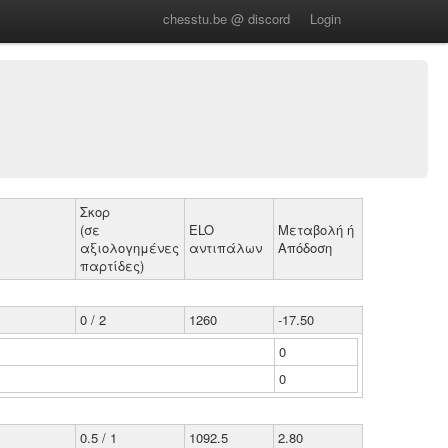
chesstu.be @ discord
Login
Σκορ
(σε
ELO
Μεταβολή ή
αξιολογημένες
αντιπάλων
Απόδοση
παρτίδες)
0 / 2
1260
-17.50
0
0
0.5 / 1
1092.5
2.80