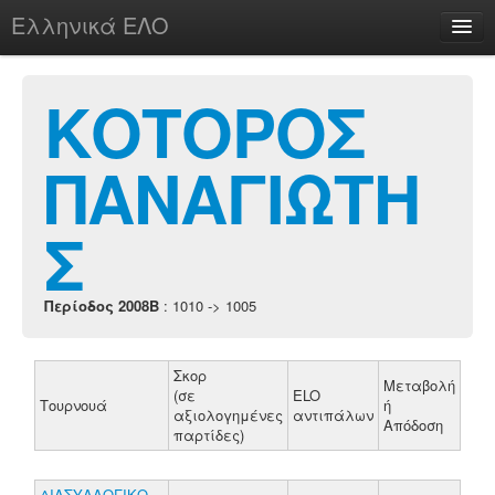
Ελληνικά ΕΛΟ
Περί
ΚΟΤΟΡΟΣ
ΠΑΝΑΓΙΩΤΗ
chesstu.be @ discord
Login
Σ
Περίοδος 2008B
: 1010 -> 1005
Σκορ
Μεταβολή
(σε
ELO
Τουρνουά
ή
αξιολογημένες
αντιπάλων
Απόδοση
παρτίδες)
ΔΙΑΣΥΛΛΟΓΙΚΟ