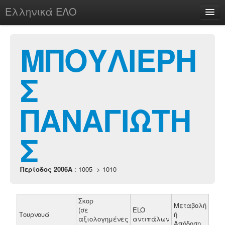
Ελληνικά ΕΛΟ
Περί
ΜΠΟΥΛΙΕΡΗ
Σ
chesstu.be @ discord
Login
ΠΑΝΑΓΙΩΤΗ
Σ
Περίοδος 2006A
: 1005 -> 1010
Σκορ
Μεταβολή
(σε
ELO
Τουρνουά
ή
αξιολογημένες
αντιπάλων
Απόδοση