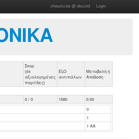
chesstu.be @ discord
Login
ΟΝΙΚΑ
Σκορ
(σε
ELO
Μεταβολή ή
αξιολογημένες
αντιπάλων
Απόδοση
παρτίδες)
0 / 0
1580
0.00
0
1
1 ΑΑ