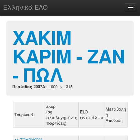
Ελληνικά ΕΛΟ
Περί
ΧΑΚΙΜ
ΚΑΡΙΜ - ΖΑΝ
chesstu.be @ discord
Login
- ΠΩΛ
Περίοδος 2007A
: 1000 -> 1315
Σκορ
Μεταβολή
(σε
ELO
Τουρνουά
ή
αξιολογημένες
αντιπάλων
Απόδοση
παρτίδες)
1ο ΤΟΥΡΝΟΥΑ