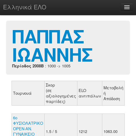
Ελληνικά ΕΛΟ
Περί
ΠΑΠΠΑΣ
ΙΩΑΝΝΗΣ
chesstu.be @ discord
Login
Περίοδος 2008B
: 1000 -> 1005
Σκορ
Μεταβολή
(σε
ELO
Τουρνουά
ή
αξιολογημένες
αντιπάλων
Απόδοση
παρτίδες)
6ο
ΦΥΣΙΟΛΑΤΡΙΚΟ
ΟΡΕΝ-ΑΝ.
1.5 / 5
1212
1063.00
ΓΥΝΑΙΚΕΙΟ