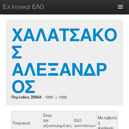
Ελληνικά ΕΛΟ
Περί
ΧΑΛΑΤΣΑΚΟ
Σ
chesstu.be @ discord
Login
ΑΛΕΞΑΝΔΡ
ΟΣ
Περίοδος 2006A
: 1005 -> 1005
Σκορ
Μεταβολή
(σε
ELO
Τουρνουά
ή
αξιολογημένες
αντιπάλων
Απόδοση