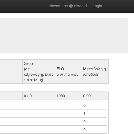
chesstu.be @ discord
Login
Σκορ
(σε
ELO
Μεταβολή ή
αξιολογημένες
αντιπάλων
Απόδοση
παρτίδες)
0 / 0
1080
0.00
0
1
0
0