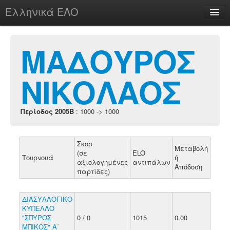
Ελληνικά ΕΛΟ
Περί
ΜΑΔΟΥΡΟΣ
ΝΙΚΟΛΑΟΣ
chesstu.be @ discord
Login
Περίοδος 2005B
: 1000 -> 1000
Σκορ
Μεταβολή
(σε
ELO
Τουρνουά
ή
αξιολογημένες
αντιπάλων
Απόδοση
παρτίδες)
ΔΙΑΣΥΛΛΟΓΙΚΟ
ΚΥΠΕΛΛΟ
"ΣΠΥΡΟΣ
0 / 0
1015
0.00
ΜΠΙΚΟΣ" Α΄