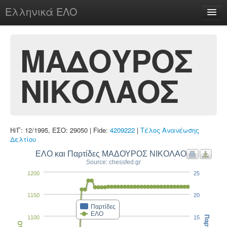
Ελληνικά ΕΛΟ
Περί
ΜΑΔΟΥΡΟΣ
ΝΙΚΟΛΑΟΣ
chesstu.be @ discord
Login
Η/Γ: 12/1995, ΕΣΟ: 29050 | Fide:
4209222
|
Τέλος Ανανέωσης
Δελτίου
ΕΛΟ και Παρτίδες ΜΑΔΟΥΡΟΣ ΝΙΚΟΛΑΟΣ
Source: chessfed.gr
1200
25
1150
20
Παρτίδες
ΕΛΟ
1100
15