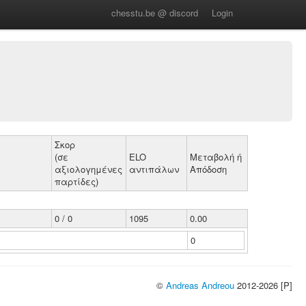
chesstu.be @ discord
Login
Σκορ
(σε
ELO
Μεταβολή ή
αξιολογημένες
αντιπάλων
Απόδοση
παρτίδες)
0 / 0
1095
0.00
0
©
Andreas Andreou
2012-2026 [P]