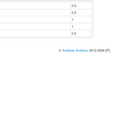
0.5
0.5
1
1
0.5
©
Andreas Andreou
2012-2026 [P]