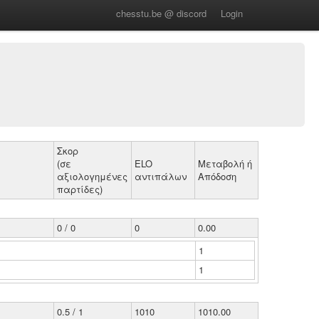
chesstu.be @ discord
Login
Σκορ
(σε
ELO
Μεταβολή ή
αξιολογημένες
αντιπάλων
Απόδοση
παρτίδες)
0 / 0
0
0.00
1
1
0.5 / 1
1010
1010.00