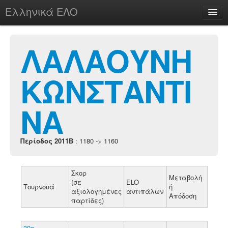
Ελληνικά ΕΛΟ
Περί
ΛΑΛΑΟΥΝΗ
ΚΩΝΣΤΑΝΤΙ
chesstu.be @ discord
Login
ΝΑ
Περίοδος 2011B
: 1180 -> 1160
Σκορ
Μεταβολή
(σε
ELO
Τουρνουά
ή
αξιολογημένες
αντιπάλων
Απόδοση
παρτίδες)
39ο