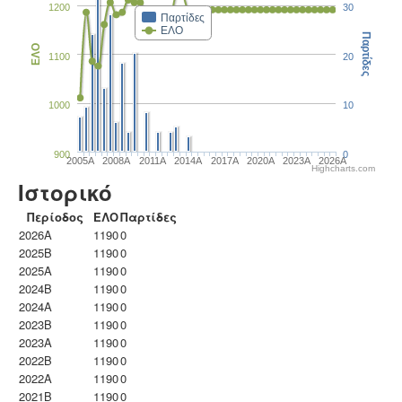
1200
30
Παρτίδες
ΕΛΟ
Παρτίδες
ΕΛΟ
1100
20
1000
10
900
0
2005A
2008A
2011A
2014A
2017A
2020A
2023Α
2026A
Highcharts.com
Ιστορικό
Περίοδος
ΕΛΟ
Παρτίδες
2026A
1190
0
2025B
1190
0
2025A
1190
0
2024B
1190
0
2024A
1190
0
2023B
1190
0
2023Α
1190
0
2022B
1190
0
2022A
1190
0
2021B
1190
0