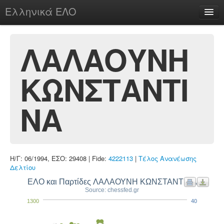
Ελληνικά ΕΛΟ
Περί
ΛΑΛΑΟΥΝΗ
ΚΩΝΣΤΑΝΤΙ
chesstu.be @ discord
Login
ΝΑ
Η/Γ: 06/1994, ΕΣΟ: 29408 | Fide:
4222113
|
Τέλος Ανανέωσης
Δελτίου
ΕΛΟ και Παρτίδες ΛΑΛΑΟΥΝΗ ΚΩΝΣΤΑΝΤΙΝΑ
Source: chessfed.gr
1300
40