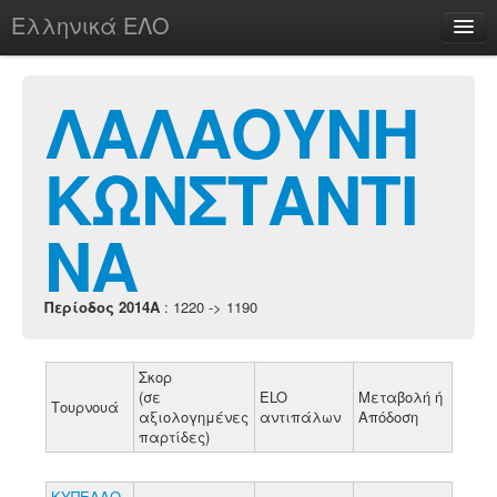
Ελληνικά ΕΛΟ
Περί
ΛΑΛΑΟΥΝΗ
ΚΩΝΣΤΑΝΤΙ
chesstu.be @ discord
Login
ΝΑ
Περίοδος 2014A
: 1220 -> 1190
Σκορ
(σε
ELO
Μεταβολή ή
Τουρνουά
αξιολογημένες
αντιπάλων
Απόδοση
παρτίδες)
ΚΥΠΕΛΛΟ