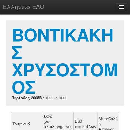
Ελληνικά ΕΛΟ
Περί
ΒΟΝΤΙΚΑΚΗ
Σ
chesstu.be @ discord
Login
ΧΡΥΣΟΣΤΟΜ
ΟΣ
Περίοδος 2005B
: 1000 -> 1000
Σκορ
Μεταβολή
(σε
ELO
Τουρνουά
ή
αξιολογημένες
αντιπάλων
Απόδοση