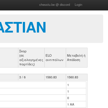
chesstu.be @ discord
Login
ΑΣΤΙΑΝ
Σκορ
(σε
ELO
Μεταβολή ή
αξιολογημένες
αντιπάλων
Απόδοση
παρτίδες)
3 / 6
1560.83
1560.83
1
1
0
1 ΑΑ