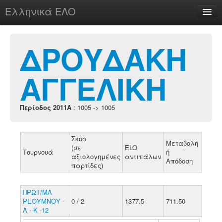
Ελληνικά ΕΛΟ
Περί
ΔΡΟΥΔΑΚΗ
ΑΓΓΕΛΙΚΗ
chesstu.be @ discord
Login
Περίοδος 2011A
: 1005 -> 1005
Σκορ
Μεταβολή
(σε
ELO
Τουρνουά
ή
αξιολογημένες
αντιπάλων
Απόδοση
παρτίδες)
ΠΡΩΤ/ΜΑ
ΡΕΘΥΜΝΟΥ -
0 / 2
1377.5
711.50
Α - Κ -12