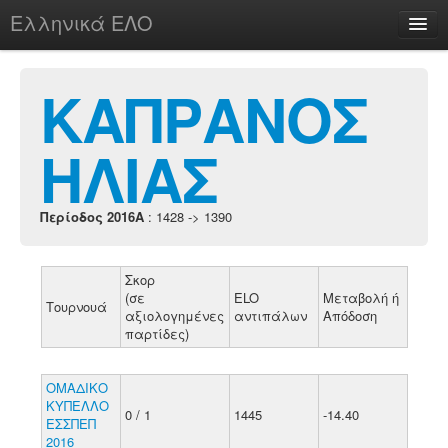
Ελληνικά ΕΛΟ
Περί
ΚΑΠΡΑΝΟΣ
ΗΛΙΑΣ
chesstu.be @ discord
Login
Περίοδος 2016A
: 1428 -> 1390
Σκορ
(σε
ELO
Μεταβολή ή
Τουρνουά
αξιολογημένες
αντιπάλων
Απόδοση
παρτίδες)
ΟΜΑΔΙΚΟ
ΚΥΠΕΛΛΟ
0 / 1
1445
-14.40
ΕΣΣΠΕΠ
2016