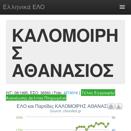
Ελληνικά ΕΛΟ
Περί
ΚΑΛΟΜΟΙΡΗ
Σ
chesstu.be @ discord
Login
ΑΘΑΝΑΣΙΟΣ
Η/Γ: 06/1995, ΕΣΟ: 36560 | Fide:
4274016
|
Τέλος Εγγραφής/
Ανανέωσης Δελτίου Πληρωμένο
ΕΛΟ και Παρτίδες ΚΑΛΟΜΟΙΡΗΣ ΑΘΑΝΑΣΙΟΣ
Source: chessfed.gr
2000
50
1750
40