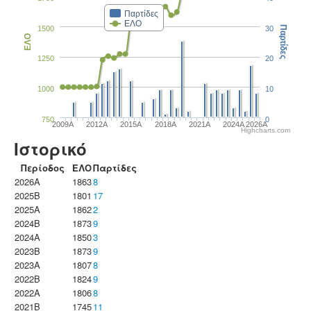
Παρτίδες
ΕΛΟ
1500
30
Παρτίδες
ΕΛΟ
1250
20
1000
10
750
0
2009A
2012A
2015A
2018A
2021A
2024A
2026A
Highcharts.com
Ιστορικό
Περίοδος
ΕΛΟ
Παρτίδες
2026A
1863
8
2025B
1801
17
2025A
1862
2
2024B
1873
9
2024A
1850
3
2023B
1873
9
2023Α
1807
8
2022B
1824
9
2022A
1806
8
2021B
1745
11