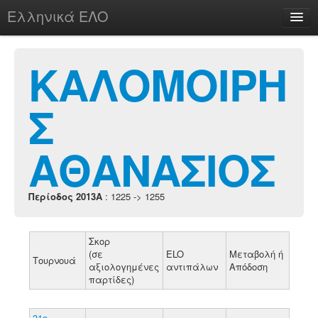
Ελληνικά ΕΛΟ
Περί
ΚΑΛΟΜΟΙΡΗ
Σ
chesstu.be @ discord
Login
ΑΘΑΝΑΣΙΟΣ
Περίοδος 2013A
: 1225 -> 1255
Σκορ
(σε
ELO
Μεταβολή ή
Τουρνουά
αξιολογημένες
αντιπάλων
Απόδοση
παρτίδες)
31ο