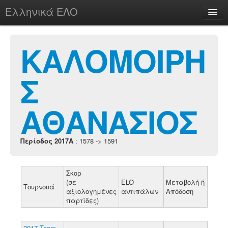
Ελληνικά ΕΛΟ
Περί
ΚΑΛΟΜΟΙΡΗ
Σ
chesstu.be @ discord
Login
ΑΘΑΝΑΣΙΟΣ
Περίοδος 2017A
: 1578 -> 1591
Σκορ
(σε
ELO
Μεταβολή ή
Τουρνουά
αξιολογημένες
αντιπάλων
Απόδοση
παρτίδες)
2017 Team