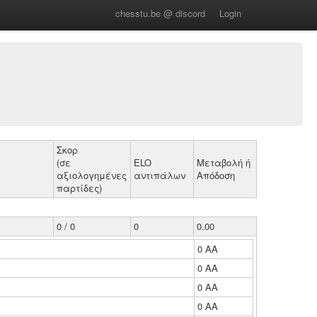
chesstu.be @ discord
Login
Σκορ
(σε
ELO
Μεταβολή ή
αξιολογημένες
αντιπάλων
Απόδοση
παρτίδες)
0 / 0
0
0.00
0 ΑΑ
0 ΑΑ
0 ΑΑ
0 ΑΑ