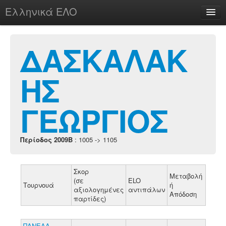
Ελληνικά ΕΛΟ
Περί
ΔΑΣΚΑΛΑΚ
ΗΣ
chesstu.be @ discord
Login
ΓΕΩΡΓΙΟΣ
Περίοδος 2009B
: 1005 -> 1105
Σκορ
Μεταβολή
(σε
ELO
Τουρνουά
ή
αξιολογημένες
αντιπάλων
Απόδοση
παρτίδες)
ΠΑΝΕΛΛ.