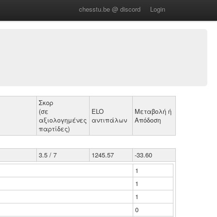
chesstu.be @ discord
Login
Σκορ
(σε
ELO
Μεταβολή ή
αξιολογημένες
αντιπάλων
Απόδοση
παρτίδες)
3.5 / 7
1245.57
-33.60
1
1
1
0