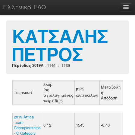
Ελληνικά ΕΛΟ
Περί
ΚΑΤΣΑΛΗΣ
ΠΕΤΡΟΣ
chesstu.be @ discord
Login
Περίοδος 2019A
: 1145 -> 1139
Σκορ
Μεταβολή
(σε
ELO
Τουρνουά
ή
αξιολογημένες
αντιπάλων
Απόδοση
παρτίδες)
2019 Attica
Team
0 / 2
1545
-6.40
Championships
- C Category