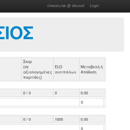
chesstu.be @ discord
Login
ΙΟΣ
Σκορ
(σε
ELO
Μεταβολή ή
αξιολογημένες
αντιπάλων
Απόδοση
παρτίδες)
0 / 0
0
0.00
0
0 / 0
1005
0.00
0