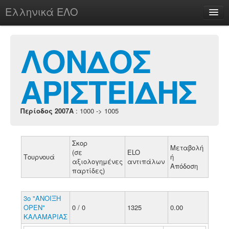
Ελληνικά ΕΛΟ
Περί
ΛΟΝΔΟΣ
ΑΡΙΣΤΕΙΔΗΣ
chesstu.be @ discord
Login
Περίοδος 2007A
: 1000 -> 1005
Σκορ
Μεταβολή
(σε
ELO
Τουρνουά
ή
αξιολογημένες
αντιπάλων
Απόδοση
παρτίδες)
3ο "ΑΝΟΙΞΗ
ΟΡΕΝ"
0 / 0
1325
0.00
ΚΑΛΑΜΑΡΙΑΣ