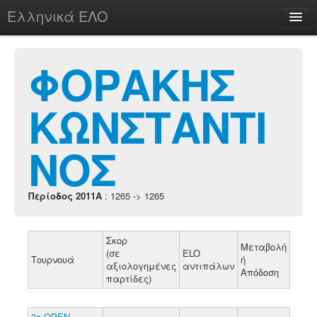
Ελληνικά ΕΛΟ
Περί
ΦΟΡΑΚΗΣ
ΚΩΝΣΤΑΝΤΙ
chesstu.be @ discord
Login
ΝΟΣ
Περίοδος 2011A
: 1265 -> 1265
Σκορ
Μεταβολή
(σε
ELO
Τουρνουά
ή
αξιολογημένες
αντιπάλων
Απόδοση
παρτίδες)
3ο ΟΡΕΝ