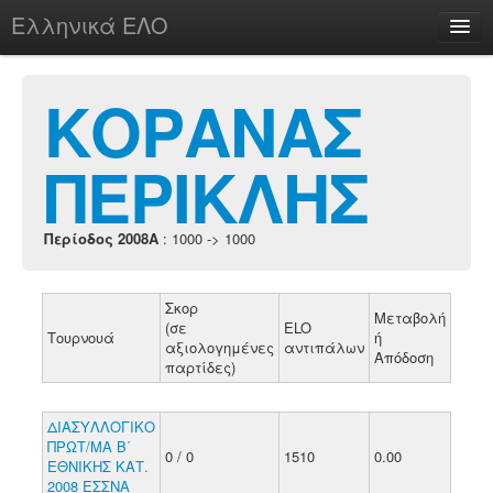
Ελληνικά ΕΛΟ
Περί
ΚΟΡΑΝΑΣ
ΠΕΡΙΚΛΗΣ
chesstu.be @ discord
Login
Περίοδος 2008A
: 1000 -> 1000
Σκορ
Μεταβολή
(σε
ELO
Τουρνουά
ή
αξιολογημένες
αντιπάλων
Απόδοση
παρτίδες)
ΔΙΑΣΥΛΛΟΓΙΚΟ
ΠΡΩΤ/ΜΑ Β΄
0 / 0
1510
0.00
ΕΘΝΙΚΗΣ ΚΑΤ.
2008 ΕΣΣΝΑ