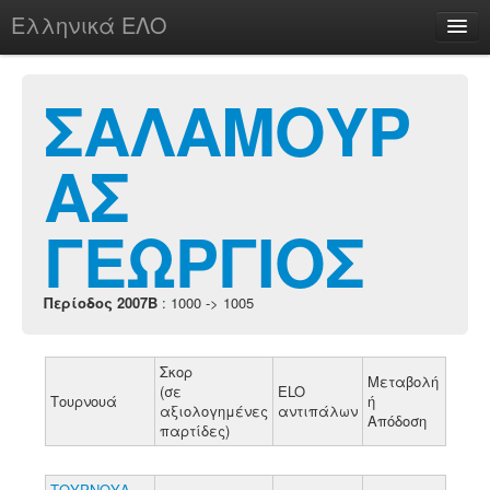
Ελληνικά ΕΛΟ
Περί
ΣΑΛΑΜΟΥΡ
ΑΣ
chesstu.be @ discord
Login
ΓΕΩΡΓΙΟΣ
Περίοδος 2007B
: 1000 -> 1005
Σκορ
Μεταβολή
(σε
ELO
Τουρνουά
ή
αξιολογημένες
αντιπάλων
Απόδοση
παρτίδες)
ΤΟΥΡΝΟΥΑ