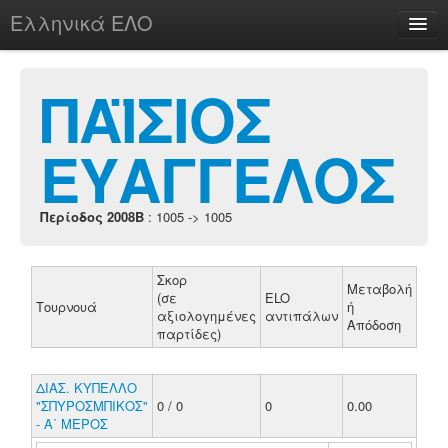
Ελληνικά ΕΛΟ
Περί
ΠΑΪΣΙΟΣ
ΕΥΑΓΓΕΛΟΣ
chesstu.be @ discord
Login
Περίοδος 2008B
: 1005 -> 1005
Σκορ
Μεταβολή
(σε
ELO
Τουρνουά
ή
αξιολογημένες
αντιπάλων
Απόδοση
παρτίδες)
ΔΙΑΣ. ΚΥΠΕΛΛΟ
"ΣΠΥΡΟΣΜΠΙΚΟΣ"
0 / 0
0
0.00
- Α΄ ΜΕΡΟΣ